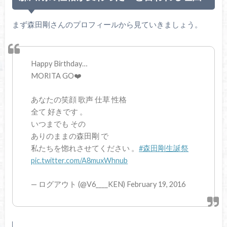
まず森田剛さんのプロフィールから見ていきましょう。
Happy Birthday…
MORITA GO❤️
あなたの笑顔 歌声 仕草 性格
全て 好きです 。
いつまでも その
ありのままの森田剛 で
私たちを惚れさせてください 。
#森田剛生誕祭
pic.twitter.com/A8muxWhnub
— ログアウト (@V6____KEN) February 19, 2016