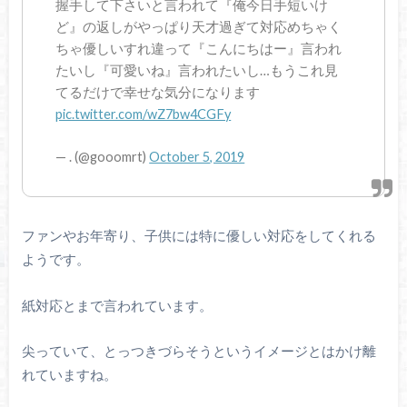
握手して下さいと言われて『俺今日手短いけ
ど』の返しがやっぱり天才過ぎて対応めちゃく
ちゃ優しいすれ違って『こんにちはー』言われ
たいし『可愛いね』言われたいし…もうこれ見
てるだけで幸せな気分になります
pic.twitter.com/wZ7bw4CGFy
— . (@gooomrt)
October 5, 2019
ファンやお年寄り、子供には特に優しい対応をしてくれる
ようです。
紙対応とまで言われています。
尖っていて、とっつきづらそうというイメージとはかけ離
れていますね。