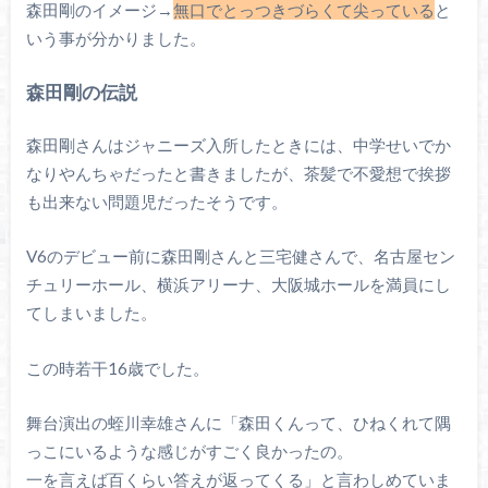
森田剛のイメージ→
無口でとっつきづらくて尖っている
と
いう事が分かりました。
森田剛の伝説
森田剛さんはジャニーズ入所したときには、中学せいでか
なりやんちゃだったと書きましたが、茶髪で不愛想で挨拶
も出来ない問題児だったそうです。
V6のデビュー前に森田剛さんと三宅健さんで、名古屋セン
チュリーホール、横浜アリーナ、大阪城ホールを満員にし
てしまいました。
この時若干16歳でした。
舞台演出の蛭川幸雄さんに「森田くんって、ひねくれて隅
っこにいるような感じがすごく良かったの。
一を言えば百くらい答えが返ってくる」と言わしめていま