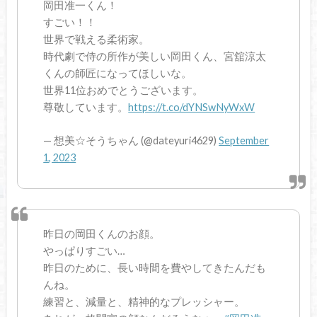
岡田准一くん！
すごい！！
世界で戦える柔術家。
時代劇で侍の所作が美しい岡田くん、宮舘涼太
くんの師匠になってほしいな。
世界11位おめでとうございます。
尊敬しています。
https://t.co/dYNSwNyWxW
— 想美☆そうちゃん (@dateyuri4629)
September
1, 2023
昨日の岡田くんのお顔。
やっぱりすごい…
昨日のために、長い時間を費やしてきたんだも
んね。
練習と、減量と、精神的なプレッシャー。