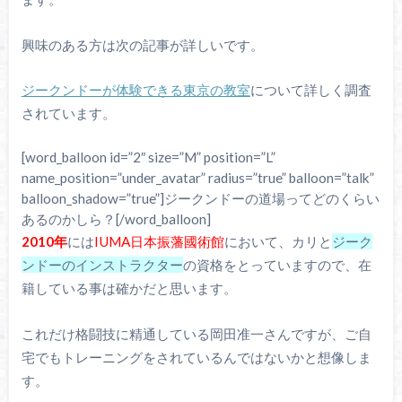
興味のある方は次の記事が詳しいです。
ジークンドーが体験できる東京の教室
について詳しく調査
されています。
[word_balloon id=”2″ size=”M” position=”L”
name_position=”under_avatar” radius=”true” balloon=”talk”
balloon_shadow=”true”]ジークンドーの道場ってどのくらい
あるのかしら？[/word_balloon]
2010年
には
IUMA日本振藩國術館
において、カリと
ジーク
ンドーのインストラクター
の資格をとっていますので、在
籍している事は確かだと思います。
これだけ格闘技に精通している岡田准一さんですが、ご自
宅でもトレーニングをされているんではないかと想像しま
す。