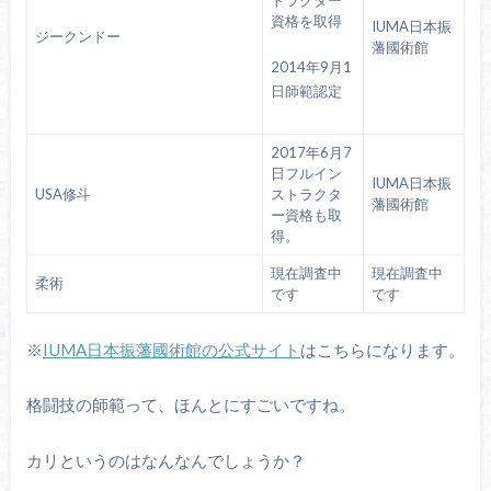
トラクター
資格を取得
IUMA日本振
ジークンドー
藩國術館
2014年9月1
日師範認定
2017年6月7
日
フルイン
IUMA日本振
USA修斗
ストラクタ
藩國術館
ー資格も取
得
。
現在調査中
現在調査中
柔術
です
です
※
IUMA日本振藩國術館の公式サイト
はこちらになります。
格闘技の師範って、ほんとにすごいですね。
カリというのはなんなんでしょうか？