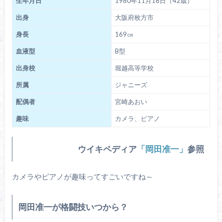
生年月日
1980年11月18日（42歳）
出身
大阪府枚方市
身長
169㎝
血液型
B型
出身校
堀越高等学校
所属
ジャニーズ
配偶者
宮崎あおい
趣味
カメラ、ピアノ
ウイキペディア
「岡田准一」
参照
カメラやピアノが趣味ってすごいですね～
岡田准一が格闘技いつから？