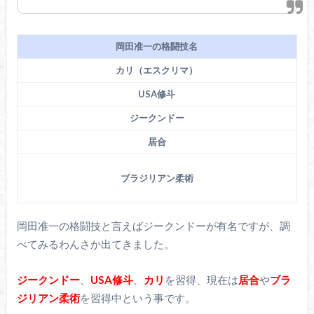
岡田准一の格闘技名
カリ（エスクリマ）
USA修斗
ジークンドー
居合
ブラジリアン柔術
岡田准一の格闘技と言えばジークンドーが有名ですが、調
べてみるわんさか出てきました。
ジークンドー
、
USA修斗
、
カリ
を習得、現在は
居合
や
ブラ
ジリアン柔術
を習得中という事です。