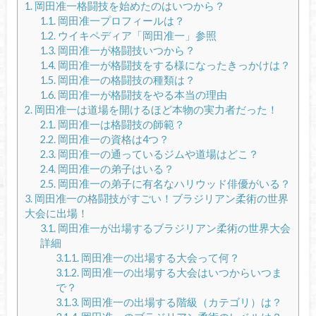
1.
岡田准一格闘技を始めたのはいつから？
1.1.
岡田准一プロフィールは？
1.2.
ウイキペディア「岡田准一」参照
1.3.
岡田准一が格闘技いつから？
1.4.
岡田准一が格闘技をする様になったきっかけは？
1.5.
岡田准一の格闘技の種類は？
1.6.
岡田准一が格闘技をやる本当の理由
2.
岡田准一は道場を開けるほど本物の実力者だった！
2.1.
岡田准一は格闘技の師範？
2.2.
岡田准一の資格は4つ？
2.3.
岡田准一の通っているジムや道場はどこ？
2.4.
岡田准一の弟子はいる？
2.5.
岡田准一の弟子に有名なハリウッド俳優がいる？
3.
岡田准一の格闘技がすごい！ブラジリアン柔術の世界
大会に出場！
3.1.
岡田准一が出場するブラジリアン柔術の世界大会
詳細
3.1.1.
岡田准一の出場する大会って何？
3.1.2.
岡田准一の出場する大会はいつからいつま
で？
3.1.3.
岡田准一の出場する階級（カテゴリ）は？