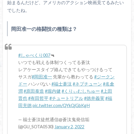
始まるんだけど、アメリカのアクション映画見てるみたい
でしたね。
岡田准一の格闘技の種類は？
#しゃべくり007
🔫
いつでも戦える体制つくってる蒼汰
レアケースタイプ絡んできてもやっつけるって
サスガ
#岡田准一
先輩から教わってる
#ジークン
ドー
ハンパない
#福士蒼汰
#ネプチューン
#名倉
潤
#原田泰造
#堀内健
#くりぃむしちゅー
#上田
晋也
#有田哲平
#チュートリアル
#徳井義実
#福
田充徳
pic.twitter.com/QYkQjGbKgH
— 福士蒼汰徒然通信@蒼汰鬼発信垢
(@GU_SOTA0530)
January 2, 2022