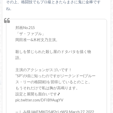
その上、格闘技でもプロ級ときたらまさに鬼に金棒です
ね。
邦画No.215
「ザ・ファブル」
岡田准一&木村文乃主演。
殺しを禁じられた殺し屋のドタバタを描く物
語。
主演のアクションがスゴいです！
“SP”の頃に知ったのですがジークンドー(ブルー
ス・リーの格闘術)を習得しているとのこと。
もうそれだけで私は胸が高鳴ります。
設定と展開も面白いです🎵
pic.twitter.com/DFIB9AugYV
— しみ猫 (@iEMlKD54f2rLzW5) March 27, 2022