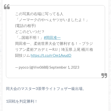
この写真の右端に写ってる人
「ノーマークのやべぇヤツがいましたよ！」
(電話の相手)
どこのどいつだ？
「…国籍不明！」
#岡田准一
岡田准一、柔術世界大会で勝利する！ – ブラジ
リアン柔術アカデミーRJJ｜埼玉県 上尾 桶川 格
闘技ジム
https://t.co/rrOm1AyudD
— pyoco (@Vvv0688) September 1, 2023
同大会のマスター3茶帯ライトフェザー級出場。
1回戦を判定勝利！