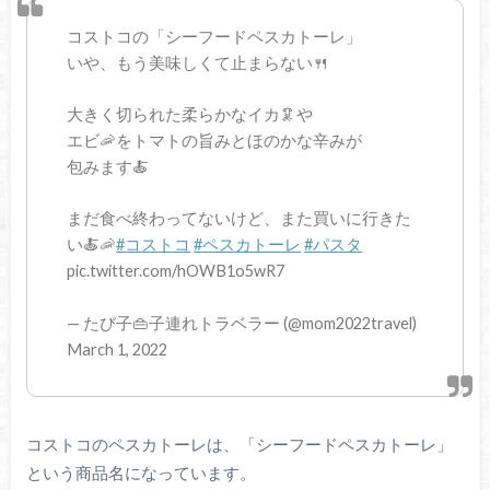
コストコの「シーフードペスカトーレ」
いや、もう美味しくて止まらない🍴
大きく切られた柔らかなイカ🦑や
エビ🦐をトマトの旨みとほのかな辛みが
包みます🍝
まだ食べ終わってないけど、また買いに行きた
い🍝🦐
#コストコ
#ペスカトーレ
#パスタ
pic.twitter.com/hOWB1o5wR7
— たび子👜子連れトラベラー (@mom2022travel)
March 1, 2022
コストコのペスカトーレは、「シーフードペスカトーレ」
という商品名になっています。