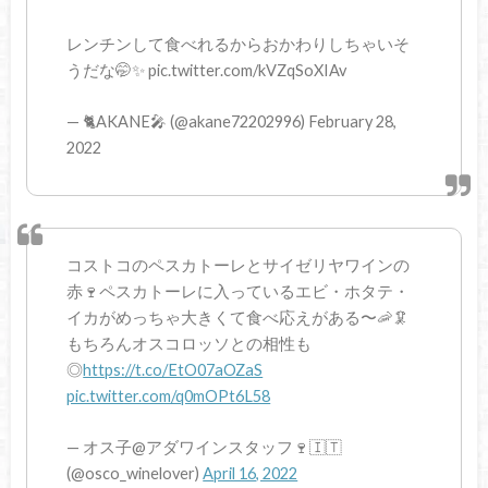
レンチンして食べれるからおかわりしちゃいそ
うだな🤭✨ pic.twitter.com/kVZqSoXIAv
— 🐈AKANE🎤 (@akane72202996) February 28,
2022
コストコのペスカトーレとサイゼリヤワインの
赤🍷ペスカトーレに入っているエビ・ホタテ・
イカがめっちゃ大きくて食べ応えがある〜🦐🦑
もちろんオスコロッソとの相性も
◎
https://t.co/EtO07aOZaS
pic.twitter.com/q0mOPt6L58
— オス子@アダワインスタッフ🍷🇮🇹
(@osco_winelover)
April 16, 2022