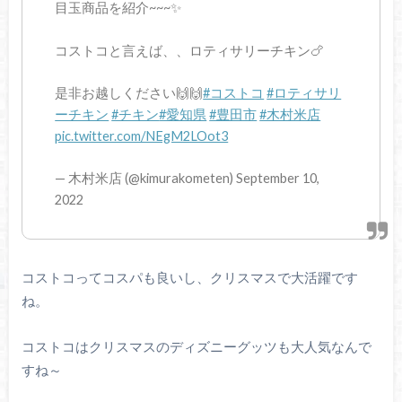
目玉商品を紹介~~~✨
コストコと言えば、、ロティサリーチキン🍗
是非お越しください🙌🙌
#コストコ
#ロティサリ
ーチキン
#チキン
#愛知県
#豊田市
#木村米店
pic.twitter.com/NEgM2LOot3
— 木村米店 (@kimurakometen) September 10,
2022
コストコってコスパも良いし、クリスマスで大活躍です
ね。
コストコはクリスマスのディズニーグッツも大人気なんで
すね～