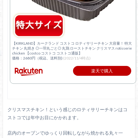
【KIRKLAND】カークランド コストコ ロティサリーチキン 大容量！ 特大
チキン 丸焼き ◎一羽丸ごと◎ 丸鶏 ローストチキン クリスマス rotisserie
chicken 【costco コストコ コストコ通販】
価格：2680円（税込、送料別)
(2022/11/4時点)
楽天で購入
クリスマスチキン！という感じのロティサリーチキンはコ
ストコでは年中お目にかかれます。
店内のオーブンでゆっくり回転しながら焼かれる丸々一