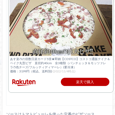
あす楽/5の倍数日楽カード5倍★即納【COSTCO】コストコ通販テイク＆
ベイク丸型ピザ 直径約40cm 全3種類（パンチェッタ＆モッツァレ
ラ/5色チーズ/フルッティディマーレ）(要冷凍）
価格：3199円（税込、送料別)
(2022/11/4時点)
楽天で購入
ソースはトマトピューレを使った定番のピザソース。