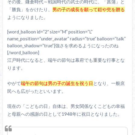
その後、鎌倉時代～戦国時代の武士の時代に、「菖蒲」と
「勝負」をかけたり、
男の子の成長を願って鎧や兜を贈る
ようになりました。
[word_balloon id=”2″ size=”M” position=”L”
name_position=”under_avatar” radius=”true” balloon=”talk”
balloon_shadow=”true”]強さを求めるようになったのね
[/word_balloon]
江戸時代になると、端午の節句は幕府でも重要な行事とな
ります。
やがて
端午の節句は男の子の誕生を祝う日
となり、一般庶
民へも広がったといいます。
現在の「こどもの日」自体は、男女関係なくこどもの幸福
と母親への感謝の日として1948年に祝日となりました。