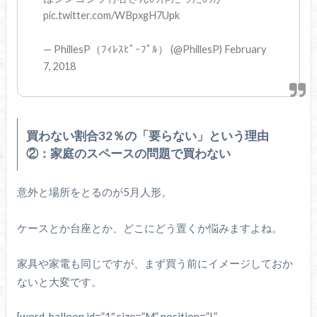
pic.twitter.com/WBpxgH7Upk
— PhillesP（ﾌｨﾚｽﾋﾟｰﾌﾟﾙ） (@PhillesP) February
7, 2018
買わない割合32％の「要らない」という理由
②：家庭のスペースの問題で買わない
意外と場所をとるのが5月人形。
ケースとか台座とか、どこにどう置くか悩みますよね。
家具や家電も同じですが、まず買う前にイメージしておか
ないと大変です。
[word_balloon id=”1″ size=”M” position=”L”