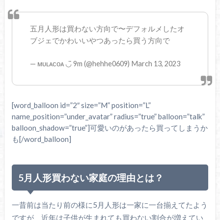
五月人形は買わない方向で〜デフォルメしたオ
ブジェでかわいいやつあったら買う方向で
— ᴍᴜʟᴀᴄᴏᴀ ◡̈ 9m (@hehhe0609) March 13, 2023
[word_balloon id=”2″ size=”M” position=”L”
name_position=”under_avatar” radius=”true” balloon=”talk”
balloon_shadow=”true”]可愛いのがあったら買ってしまうか
も[/word_balloon]
5月人形買わない家庭の理由とは？
一昔前は当たり前の様に5月人形は一家に一台揃えてたよう
ですが、近年は子供が生まれても買わない割合が増えてい