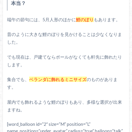
本当？
端午の節句には、5月人形のほかに
鯉のぼり
もあります。
昔のように大きな鯉のぼりを見かけることは少なくなりま
した。
でも現在は、戸建てならポールがなくても軒先に飾れたり
します。
集合でも、
ベランダに飾れるミニサイズ
のものがありま
す。
屋内でも飾れるような鯉のぼりもあり、多様な選択が出来
ますね。
[word_balloon id=”2″ size=”M” position=”L”
name_position=”under_avatar” radius=”true” balloon=”talk”