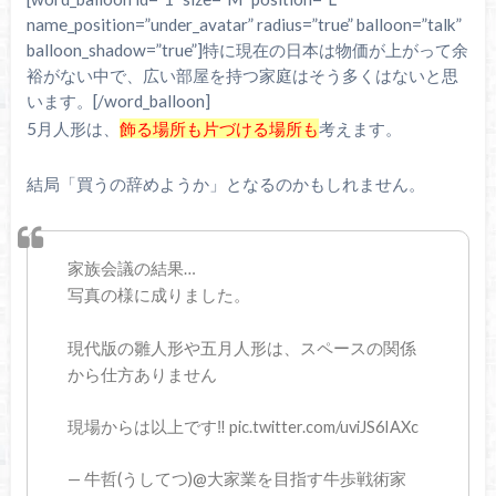
name_position=”under_avatar” radius=”true” balloon=”talk”
balloon_shadow=”true”]特に現在の日本は物価が上がって余
裕がない中で、広い部屋を持つ家庭はそう多くはないと思
います。[/word_balloon]
5月人形は、
飾る場所も片づける場所も
考えます。
結局「買うの辞めようか」となるのかもしれません。
家族会議の結果…
写真の様に成りました。
現代版の雛人形や五月人形は、スペースの関係
から仕方ありません
現場からは以上です‼️ pic.twitter.com/uviJS6IAXc
— 牛哲(うしてつ)@大家業を目指す牛歩戦術家