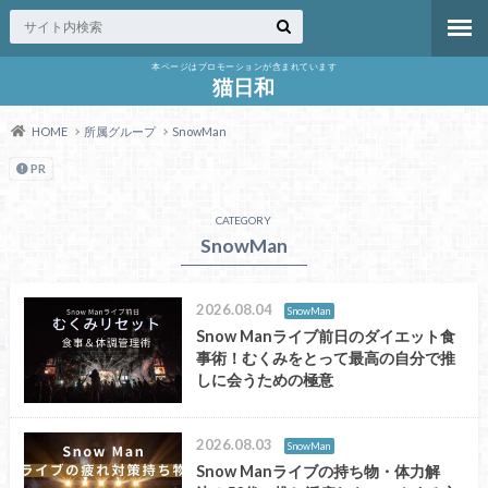
本ページはプロモーションが含まれています
猫日和
HOME
所属グループ
SnowMan
PR
CATEGORY
SnowMan
2026.08.04
SnowMan
Snow Manライブ前日のダイエット食
事術！むくみをとって最高の自分で推
しに会うための極意
2026.08.03
SnowMan
Snow Manライブの持ち物・体力解