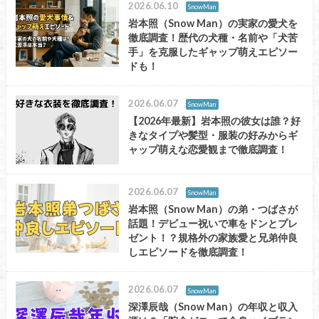
2026.06.10
SnowMan
岩本照（Snow Man）の実家の愛犬を
徹底調査！歴代の犬種・名前や「犬苦
手」を克服したギャップ萌えエピソー
ドも！
2026.06.07
SnowMan
【2026年最新】岩本照の彼女は誰？好
きなタイプや髪型・服装の好みからギ
ャップ萌えな恋愛観まで徹底調査！
2026.06.07
SnowMan
岩本照（Snow Man）の弟・つばさが
話題！デビュー祝いで車をドンとプレ
ゼント！？規格外の家族愛と兄弟仲良
しエピソードを徹底調査！
2026.06.07
SnowMan
深澤辰哉（Snow Man）の年収と収入