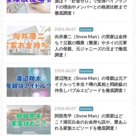
源は？「貯金ゼロ」で全身ハイブラン
ドの理由やメンバーとの格差比較まで
徹底調査！
2026.06.07
SnowMan
向井康二（Snow Man）の実家は金持
ち？父親の職業（畳屋）やタイの元軍
人の母親、元ジャニーズの兄まで徹底
調査！
2026.06.07
SnowMan
渡辺翔太（Snow Man）の母親は元ア
イドルって本当？噂の真相と悶絶級の
仲良しバブみエピソードを徹底調査！
2026.06.07
SnowMan
阿部亮平（Snow Man）の実家はど
こ？港区白金のお金持ち説や、愛あふ
れる家族エピソードを徹底調査！