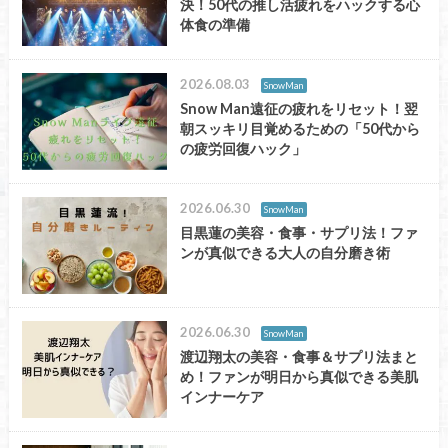
決！50代の推し活疲れをハックする心
体食の準備
2026.08.03
SnowMan
Snow Man遠征の疲れをリセット！翌
朝スッキリ目覚めるための「50代から
の疲労回復ハック」
2026.06.30
SnowMan
目黒蓮の美容・食事・サプリ法！ファ
ンが真似できる大人の自分磨き術
2026.06.30
SnowMan
渡辺翔太の美容・食事＆サプリ法まと
め！ファンが明日から真似できる美肌
インナーケア