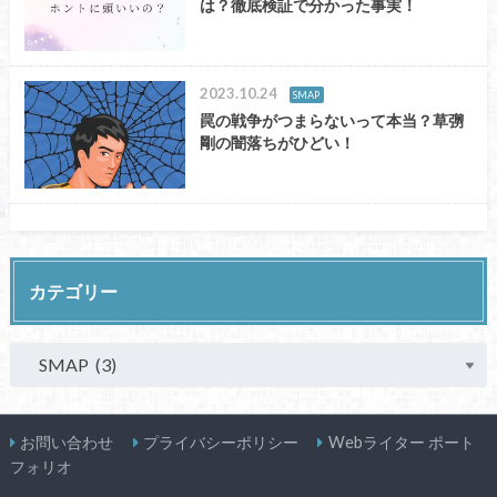
は？徹底検証で分かった事実！
2023.10.24
SMAP
罠の戦争がつまらないって本当？草彅
剛の闇落ちがひどい！
カテゴリー
お問い合わせ
プライバシーポリシー
Webライター ポート
フォリオ