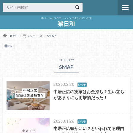
本ページはプロモーションが含まれています
猫日和
HOME
元ジャニーズ
SMAP
PR
CATEGORY
SMAP
2025.02.20
SMAP
中居正広の実家はお金持ち？生い立ち
があまりにも衝撃的だった！
2025.01.26
SMAP
中居正広頭がいい？といわれてる理由